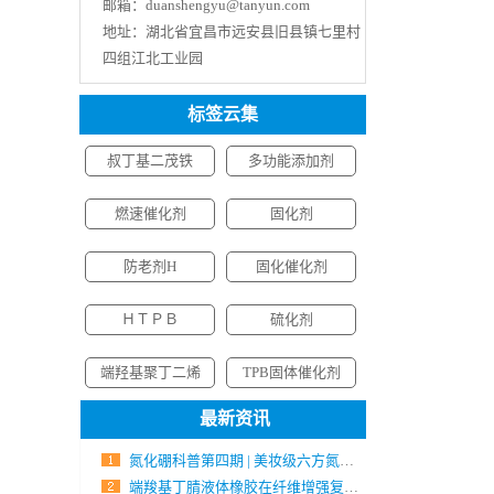
邮箱：
duanshengyu@tanyun.com
地址：
湖北省宜昌市远安县旧县镇七里村
四组江北工业园
标签云集
叔丁基二茂铁
多功能添加剂
燃速催化剂
固化剂
防老剂H
固化催化剂
ＨＴＰＢ
硫化剂
端羟基聚丁二烯
TPB固体催化剂
最新资讯
氮化硼科普第四期 | 美妆级六方氮化硼——应用、价值与行业趋势
端羧基丁腈液体橡胶在纤维增强复合材料中的应用