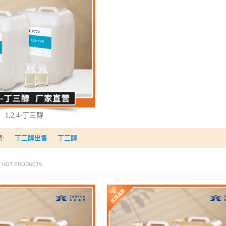
）： 优级
ge）： 200公斤/铁桶(内涂环氧树脂)或3公斤/白色玻璃瓶包装、1公斤、10
 Properties)
℃(1.476kPa) 相对密度 1.185 折射率 1.473 溶解性 能与水和醇混溶。
1,2,4-丁三醇
:
丁三醇出售
丁三醇
/ HOT PRODUCTS