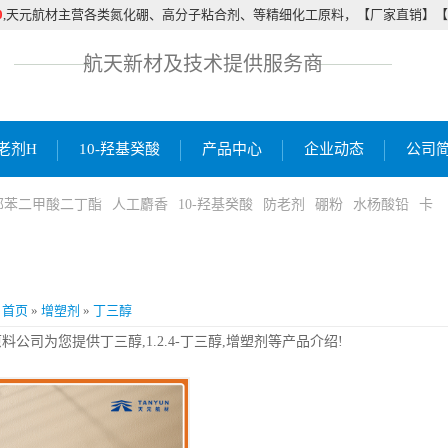
0
,天元航材主营各类氮化硼、高分子粘合剂、等精细化工原料，【厂家直销】
航天新材及技术提供服务商
老剂H
10-羟基癸酸
产品中心
企业动态
公司
邻苯二甲酸二丁酯
人工麝香
10-羟基癸酸
防老剂
硼粉
水杨酸铅
卡
首页
»
增塑剂
»
丁三醇
公司为您提供丁三醇,1.2.4-丁三醇,增塑剂等产品介绍!
,4-triol
ation)
ance）： 无色糖浆状液体。