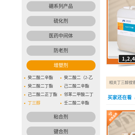
含量（Purity
硼系列产品
包装（Packa
硫化剂
物化性质(Physical
沸点 167~168
医药中间体
防老剂
增塑剂
癸二酸二辛酯
癸二酸二（2-乙
相关丁三醇搜索
癸二酸二丁酯
基己）酯(DOS)
己二酸二辛酯
己二酸二正丁酯
邻苯二甲酸二丁
买家还在看
丁三醇
酯
壬二酸二辛酯
粘合剂
键合剂