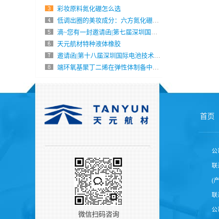
彩妆原料氮化硼怎么选
低调出圈的美妆成分：六方氮化硼到底是什么？
滴~您有一封邀请函|第七届深圳国际胶粘剂/导热/陶瓷展
天元航材特种液体橡胶
邀请函|第十八届深圳国际电池技术交流会／展览会
端环氧基聚丁二烯在弹性体制备中气什么作用？
首页
公
联系
(
联系
公
微信扫码咨询