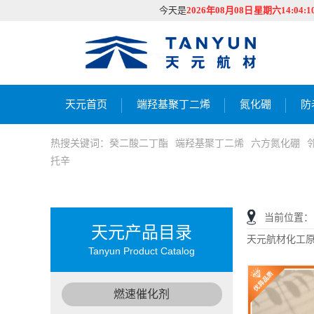
今天是
2026年08月08日 星期六14:04:1
天元首页
端羟基聚丁二烯
氮化硼
防
热搜关键词：
癸二酸二丁酯
端羟基聚丁二烯
六方氮化硼
托辛
当前位置：
天元产品目录
天元航材化工原料
Tanyun Product Catalog
丁三醇 Butane-1,2
质量指标(Specific
燃速催化剂
外观（Appear