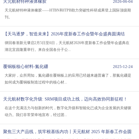
天元航材特种液体橡胶
2026-06-04
天元航材特种液体橡胶——HTBN和ITPB助力突破性科研成果登上国际顶级期
刊。
【天马逐梦，智造未来】2026年度新春工作会暨年会盛典圆满结
束！
2026-02-10
律回春渐新元肇启2月5日至6日，天元航材2026年度新春工作会暨年会盛典在
湖北宜昌隆重举行。来自全国各分子公...
覆铜板核心材料-氮化硼
2025-12-24
大家好，众所周知，氮化硼在覆铜板上的应用已经越来越普遍了，那氮化硼是
如何成为覆铜板制造过程中的核心材...
天元航材数字化升级: SRM项目成功上线，迈向高效协同新征程！
2025-02-20
在这个充满活力与创新的时代，数字化升级和智能化已成为企业发展的关键驱
动力。我们非常荣幸地宣布，经过团...
聚焦三大产品线，筑牢根基练内功丨天元航材 2025 年新春工作会圆