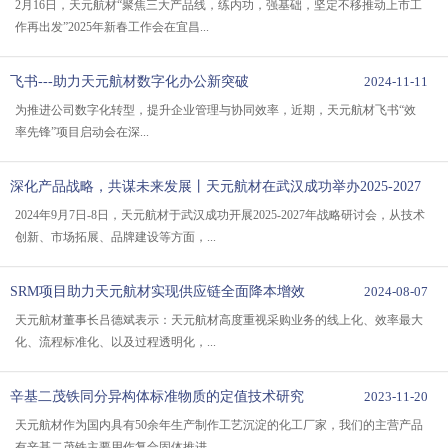
满结束！
2025-02-19
2月16日，天元航材“聚焦三大产品线，练内功，强基础，坚定不移推动上市工
作再出发”2025年新春工作会在宜昌...
飞书---助力天元航材数字化办公新突破
2024-11-11
为推进公司数字化转型，提升企业管理与协同效率，近期，天元航材飞书“效
率先锋”项目启动会在深...
深化产品战略，共谋未来发展丨天元航材在武汉成功举办2025-2027
年战略研讨会
2024-09-13
2024年9月7日-8日，天元航材于武汉成功开展2025-2027年战略研讨会，从技术
创新、市场拓展、品牌建设等方面，...
SRM项目助力天元航材实现供应链全面降本增效
2024-08-07
天元航材董事长吕德斌表示：天元航材高度重视采购业务的线上化、效率最大
化、流程标准化、以及过程透明化，...
辛基二茂铁同分异构体标准物质的定值技术研究
2023-11-20
天元航材作为国内具有50余年生产制作工艺沉淀的化工厂家，我们的主营产品
有辛基二茂铁主要用作复合固体推进...