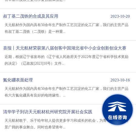
叔丁基二茂铁的合成及其应用
2023-10-20
天元航材作为国内具有50余年生产制作工艺沉淀的化工厂家，我们的主营产品
有叔丁基二茂铁（二茂铁）是一种重...
喜报丨天元航材荣获第八届创客中国湖北省中小企业创新创业大赛
二等奖
2023-10-19
近期，根据辽宁省发布的《辽宁省人民政府关于2022年度辽宁省科学技术奖励
的决定》（辽政发[2023]10号）文件...
氮化硼表面处理
2023-10-16
天元航材作为国内具有50余年生产制作工艺沉淀的化工厂家，我们的主营产品
有六方氮化硼具有良好的电绝缘性、...
清华学子到访天元航材杭州研究院开展社会实践
2023-08-15
天元航材敢于、乐于给年轻人提供更多学习和成长的机会，为青年才干搭建前
景广阔的事业舞台。同时也希望青年...