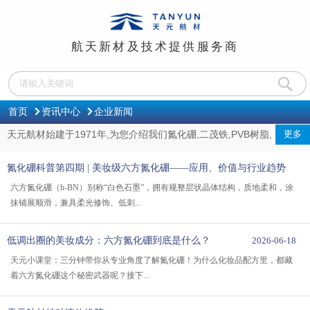
航天新材及技术提供服务商
首页
资讯中心
企业新闻
天元航材始建于1971年,为您介绍我们氮化硼,二茂铁,PVB树脂,
更多
聚乙烯醇缩丁醛,防老剂H,人工麝香,六方氮化硼生产厂家的企业新闻,
氮化硼科普第四期 | 美妆级六方氮化硼——应用、价值与行业趋势
欢迎来电咨询！
2026-08-05
六方氮化硼（h-BN）别称“白色石墨”，拥有规整层状晶体结构，质地柔和，涂
抹铺展顺滑，兼具柔光修饰、低刺...
低调出圈的美妆成分：六方氮化硼到底是什么？
2026-06-18
天元小课堂：三分钟带你从专业角度了解氮化硼！为什么化妆品配方里，都藏
着六方氮化硼这个秘密武器呢？接下...