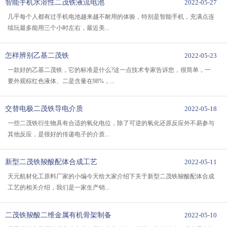
智能手机水溶性二茂铁液流电池
2022-05-27
线性分子
式
Fe(C5H5)2
几乎每个人都有过手机电池越来越不耐用的体验，特别是智能手机，充满点连
续玩最多能用三个小时左右，最近美...
别名
双环戊二烯合铁
怎样辨别乙基二茂铁
2022-05-23
一款好的乙基二茂铁，它的标准是什么?这一点技术专家告诉您，很简单，一
要外观棕红色液体、二是含量在98%，...
交替电极二茂铁导电介质
2022-05-18
一些二茂铁衍生物具有合适的氧化电位，除了可逆的氧化还原反应外不易参与
其他反应，是很好的传递电子的介质...
新型二茂铁羧酸配体合成工艺
2022-05-11
天元航材化工原料厂家的小编今天给大家介绍下关于新型二茂铁羧酸配体合成
工艺的相关介绍，我们是一家生产销...
二茂铁羧酸二维金属有机骨架制备
2022-05-10