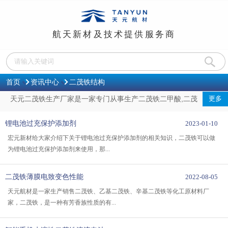
航天新材及技术提供服务商
首页
资讯中心
二茂铁结构
天元二茂铁生产厂家是一家专门从事生产二茂铁二甲酸,二茂
更多
铁结构式,二茂铁衍生物,液体二茂铁,二茂铁胺等产品的厂家，二茂
锂电池过充保护添加剂
2023-01-10
铁价格实惠，厂家直供，注册年份50年、员工人数1000多号人、
宏元新材给大家介绍下关于锂电池过充保护添加剂的相关知识，二茂铁可以做
信用记录有保障！
为锂电池过充保护添加剂来使用，那...
中文名
二茂铁
二茂铁薄膜电致变色性能
外文名
Ferrocene
2022-08-05
天元航材是一家生产销售二茂铁、乙基二茂铁、辛基二茂铁等化工原材料厂
化学式
C10H10Fe
家，二茂铁，是一种有芳香族性质的有...
登录号
102-54-5
闪点
100C